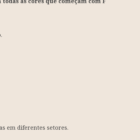
om
todas as cores que começam com F
.
as em diferentes setores.