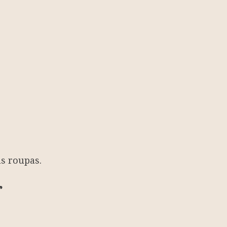
s roupas.
r