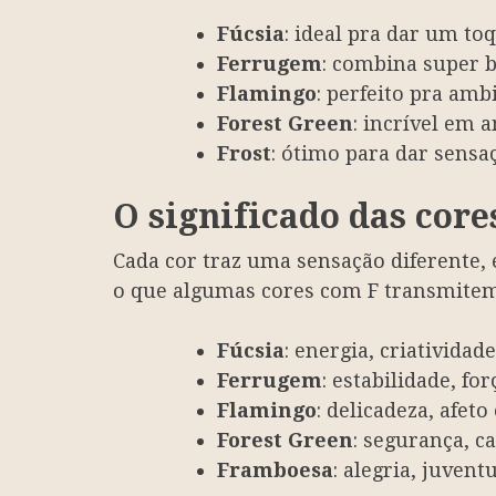
Fúcsia
: ideal pra dar um t
Ferrugem
: combina super 
Flamingo
: perfeito pra amb
Forest Green
: incrível em 
Frost
: ótimo para dar sensa
O significado das core
Cada cor traz uma sensação diferente, 
o que algumas cores com F transmitem
Fúcsia
: energia, criatividad
Ferrugem
: estabilidade, f
Flamingo
: delicadeza, afet
Forest Green
: segurança, c
Framboesa
: alegria, juvent