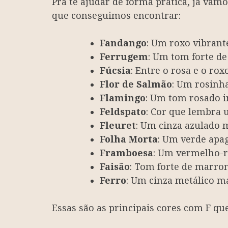
Pra te ajudar de forma prática, já vam
que conseguimos encontrar:
Fandango
: Um roxo vibrant
Ferrugem
: Um tom forte de
Fúcsia
: Entre o rosa e o r
Flor de Salmão
: Um rosinh
Flamingo
: Um tom rosado i
Feldspato
: Cor que lembra
Fleuret
: Um cinza azulado 
Folha Morta
: Um verde apag
Framboesa
: Um vermelho-ro
Faisão
: Tom forte de marro
Ferro
: Um cinza metálico m
Essas são as principais cores com F qu