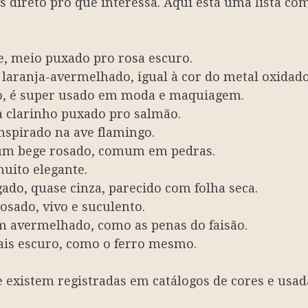
os direto pro que interessa. Aqui está uma lista c
e, meio puxado pro rosa escuro.
 laranja-avermelhado, igual à cor do metal oxidado
oxo, é super usado em moda e maquiagem.
a clarinho puxado pro salmão.
nspirado na ave flamingo.
 um bege rosado, comum em pedras.
muito elegante.
ado, quase cinza, parecido com folha seca.
sado, vivo e suculento.
m avermelhado, como as penas do faisão.
ais escuro, como o ferro mesmo.
e existem registradas em catálogos de cores e usad